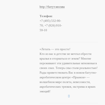
http://батут.москва
Телефон:
+7 (495) 532-90-
70; +7 (926) 910-
59-10
«Летать — это просто!
Кто из нас в детстве не мечтал обрести
крылья и оторваться от земли? Многие
переживают эти удивительные мгновенья в
своих снах. Теперь сны стали реальностью!
Рады приветствовать Вас в новом батутно-
акробатическом центре «Прыжок» —
волшебном мире полета, невесомости,
акробатических трюков, экстрима и ярких
эмоций!
Центр «Прыжок» рад предложить вам