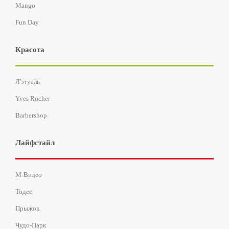
Mango
Fun Day
Красота
Л'этуаль
Yves Rocher
Barbershop
Лайфстайл
М-Видео
Тодес
Прыжок
Чудо-Парк