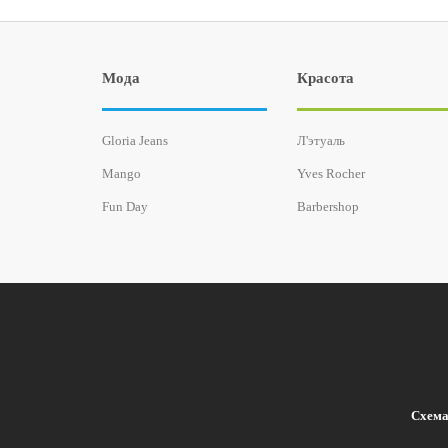
Мода
Красота
Gloria Jeans
Л'этуаль
Mango
Yves Rocher
Fun Day
Barbershop
Схема