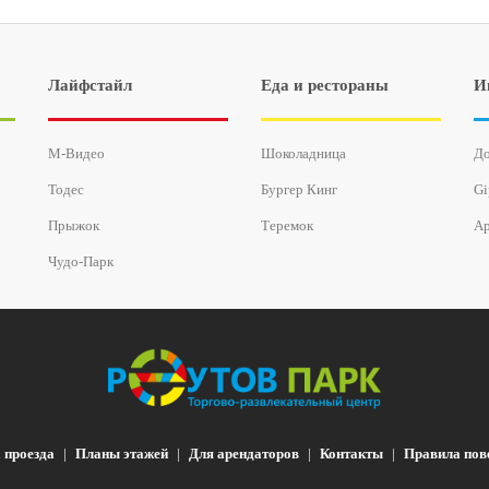
Лайфстайл
Еда и рестораны
И
М-Видео
Шоколадница
До
Тодес
Бургер Кинг
Gi
Прыжок
Теремок
Ар
Чудо-Парк
 проезда
Планы этажей
Для арендаторов
Контакты
Правила пов