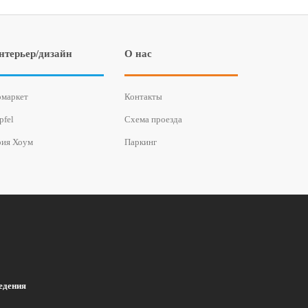
нтерьер/дизайн
О нас
маркет
Контакты
pfel
Схема проезда
ия Хоум
Паркинг
едения