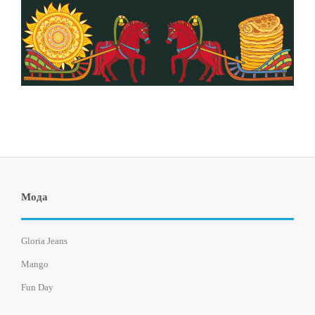
Мода
Gloria Jeans
Mango
Fun Day