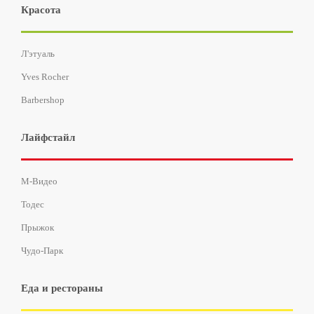
Красота
Л'этуаль
Yves Rocher
Barbershop
Лайфстайл
М-Видео
Тодес
Прыжок
Чудо-Парк
Еда и рестораны