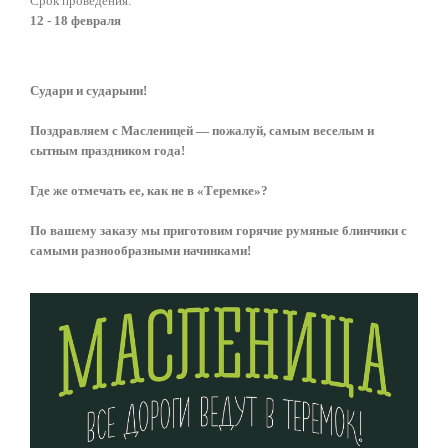
Срок проведения:
12 - 18 февраля
Судари и сударыни!
Поздравляем с Масленицей — пожалуй, самым веселым и
сытным праздником года!
Где же отмечать ее, как не в «Теремке»?
По вашему заказу мы приготовим горячие румяные блинчики с
самыми разнообразными начинками!